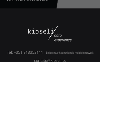
Tel:
+351 913353111
Bellen naar het nationale mobiele netwerk
contato@kipseli.pt
www.kipseli.pt
Kaarten: Kipseli Data Experience