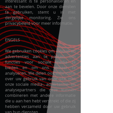
interessant is te personaliseren en
aan te bevelen. Door onze diensten
te gebruiken, stemt u in met
dergelijke monitoring. Zie ons
privacybeleid voor meer informatie.
ENGELS
We gebruiken cookies om inhoud en
advertenties aan te passen, om
functies voor sociale media te
bieden en om ons verkeer te
analyseren. We delen ook informatie
over uw gebruik van onze site met
onze sociale media-, advertentie- en
analysepartners die deze kunnen
combineren met andere informatie
die u aan hen hebt verstrekt of die zij
hebben verzameld door uw gebruik
van hun diensten.