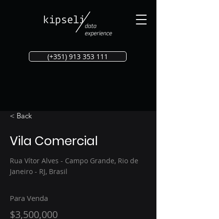
(+351) 913 353 111
< Back
Vila Comercial
Rua Vítor Alves - Campo Grande, Rio de
Janeiro - RJ, Brasil
Para Venda
$3,500,000