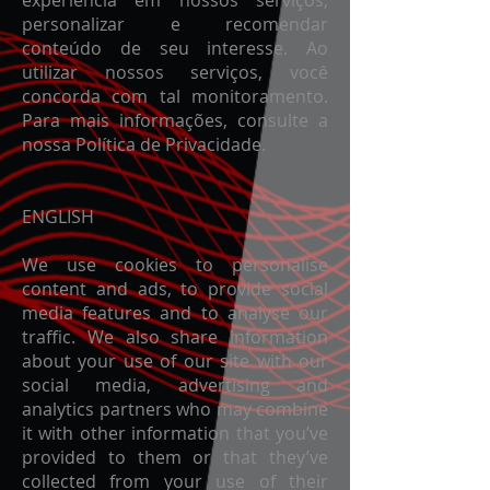
experiência em nossos serviços,
personalizar e recomendar
conteúdo de seu interesse. Ao
utilizar nossos serviços, você
concorda com tal monitoramento.
Para mais informações, consulte a
nossa Política de Privacidade.
ENGLISH
We use cookies to personalise
content and ads, to provide social
media features and to analyse our
traffic. We also share information
about your use of our site with our
social media, advertising and
analytics partners who may combine
it with other information that you’ve
provided to them or that they’ve
collected from your use of their