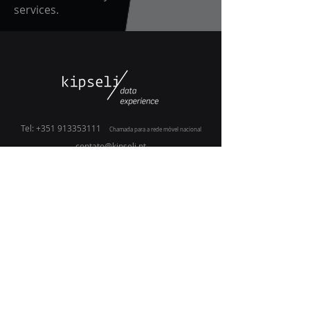
services.
Tel:
+351 913353111
Chamada para a rede móvel nacional
contato@kipseli.pt
www.kipseli.pt
Maps: Kipseli Data Experience